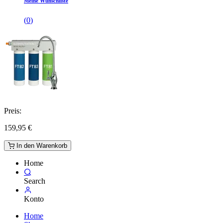
Meine Wunschliste
(
0
)
Preis:
159,95
€
In den Warenkorb
Home
Search
Konto
Home