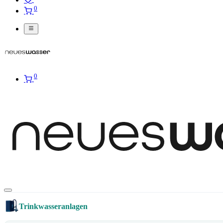
0
0
Trinkwasseranlagen