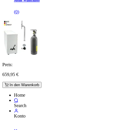
Meine Wunschliste
(
0
)
Preis:
659,95
€
In den Warenkorb
Home
Search
Konto