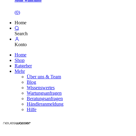
Meine Wunschliste
(
0
)
Home
Search
Konto
Home
Shop
Ratgeber
Mehr
Über uns & Team
Blog
Wissenswertes
Wartungsanfragen
Beratungsanfragen
Händleranmeldung
Hilfe