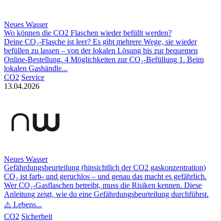
Neues Wasser
Wo können die CO2 Flaschen wieder befüllt werden?
Deine CO₂-Flasche ist leer? Es gibt mehrere Wege, sie wieder
befüllen zu lassen – von der lokalen Lösung bis zur bequemen
Online-Bestellung. 4 Möglichkeiten zur CO₂-Befüllung 1. Beim
lokalen Gashändle...
CO2
Service
13.04.2026
Neues Wasser
Gefährdungsbeurteilung (hinsichtlich der CO2 gaskonzentration)
CO₂ ist farb- und geruchlos – und genau das macht es gefährlich.
Wer CO₂-Gasflaschen betreibt, muss die Risiken kennen. Diese
Anleitung zeigt, wie du eine Gefährdungsbeurteilung durchführst.
⚠️ Lebens...
CO2
Sicherheit