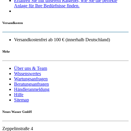
Erfahren Sie mit unserem Ratgeber, wie Sie die perfekte
Anlage für Ihre Bedürfnisse finden.
Versandkosten
Versandkostenfrei ab 100 € (innerhalb Deutschland)
Mehr
Über uns & Team
Wissenswertes
Wartungsanfragen
Beratungsanfragen
Händleranmeldung
Hilfe
Sitemap
Neues Wasser GmbH
Zeppelinstraße 4