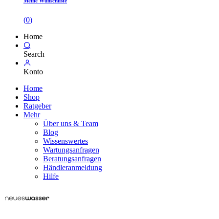
Meine Wunschliste
(
0
)
Home
Search
Konto
Home
Shop
Ratgeber
Mehr
Über uns & Team
Blog
Wissenswertes
Wartungsanfragen
Beratungsanfragen
Händleranmeldung
Hilfe