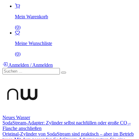
Mein Warenkorb
(
0
)
Meine Wunschliste
(
0
)
Anmelden
/
Anmelden
Neues Wasser
SodaStream-Adapter: Zylinder selbst nachfüllen oder große CO₂-
Flasche anschließen
Original-Zylinder von SodaStream sind praktisch – aber im Betrieb