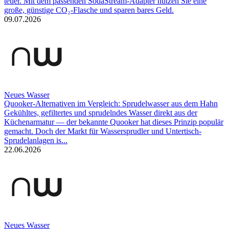
teuer. Mit dem passenden SodaStream-Adapter nutzen Sie eine
große, günstige CO₂-Flasche und sparen bares Geld.
09.07.2026
Neues Wasser
Quooker-Alternativen im Vergleich: Sprudelwasser aus dem Hahn
Gekühltes, gefiltertes und sprudelndes Wasser direkt aus der
Küchenarmatur — der bekannte Quooker hat dieses Prinzip populär
gemacht. Doch der Markt für Wassersprudler und Untertisch-
Sprudelanlagen is...
22.06.2026
Neues Wasser