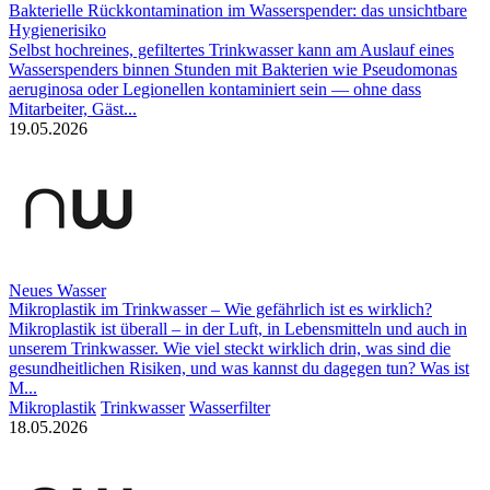
Bakterielle Rückkontamination im Wasserspender: das unsichtbare
Hygienerisiko
Selbst hochreines, gefiltertes Trinkwasser kann am Auslauf eines
Wasserspenders binnen Stunden mit Bakterien wie Pseudomonas
aeruginosa oder Legionellen kontaminiert sein — ohne dass
Mitarbeiter, Gäst...
19.05.2026
Neues Wasser
Mikroplastik im Trinkwasser – Wie gefährlich ist es wirklich?
Mikroplastik ist überall – in der Luft, in Lebensmitteln und auch in
unserem Trinkwasser. Wie viel steckt wirklich drin, was sind die
gesundheitlichen Risiken, und was kannst du dagegen tun? Was ist
M...
Mikroplastik
Trinkwasser
Wasserfilter
18.05.2026