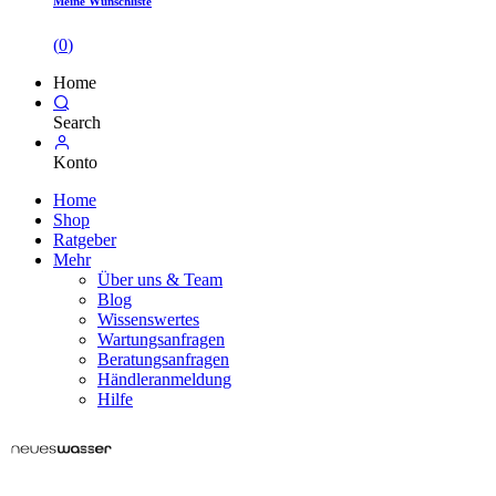
Meine Wunschliste
(
0
)
Home
Search
Konto
Home
Shop
Ratgeber
Mehr
Über uns & Team
Blog
Wissenswertes
Wartungsanfragen
Beratungsanfragen
Händleranmeldung
Hilfe