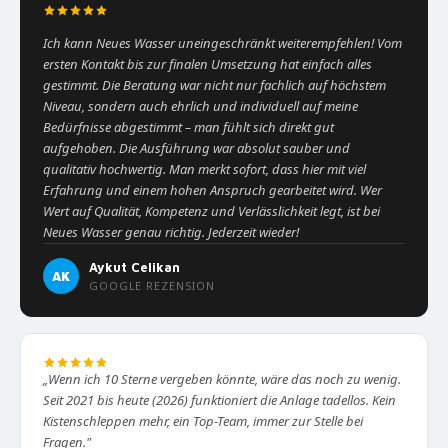
Ich kann Neues Wasser uneingeschränkt weiterempfehlen! Vom
ersten Kontakt bis zur finalen Umsetzung hat einfach alles
gestimmt. Die Beratung war nicht nur fachlich auf höchstem
Niveau, sondern auch ehrlich und individuell auf meine
Bedürfnisse abgestimmt – man fühlt sich direkt gut
aufgehoben. Die Ausführung war absolut sauber und
qualitativ hochwertig. Man merkt sofort, dass hier mit viel
Erfahrung und einem hohen Anspruch gearbeitet wird. Wer
Wert auf Qualität, Kompetenz und Verlässlichkeit legt, ist bei
Neues Wasser genau richtig. Jederzeit wieder!
Aykut Celikan
AK
GOOGLE REZENSION
„Wenn ich 10 Sterne vergeben könnte, wäre das noch zu wenig.
Seit 2021 bis heute (2026) funktioniert die Anlage tadellos. Kein
Kistenschleppen mehr, ein Top-Team, immer zur Stelle bei
Fragen."