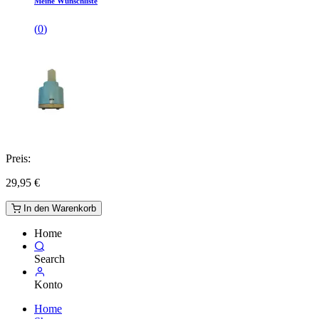
Meine Wunschliste
(
0
)
Preis:
29,95
€
In den Warenkorb
Home
Search
Konto
Home