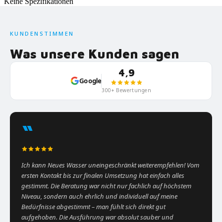
Keine Spezifikationen
KUNDENSTIMMEN
Was unsere Kunden sagen
4,9
Google
300+ Bewertungen
“
Ich kann Neues Wasser uneingeschränkt weiterempfehlen! Vom
ersten Kontakt bis zur finalen Umsetzung hat einfach alles
gestimmt. Die Beratung war nicht nur fachlich auf höchstem
Niveau, sondern auch ehrlich und individuell auf meine
Bedürfnisse abgestimmt – man fühlt sich direkt gut
aufgehoben. Die Ausführung war absolut sauber und