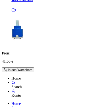
Meine Wunschliste
(
0
)
Preis:
41,65
€
In den Warenkorb
Home
Search
Konto
Home