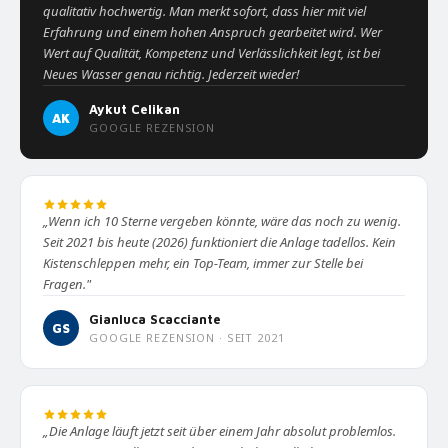
qualitativ hochwertig. Man merkt sofort, dass hier mit viel
Erfahrung und einem hohen Anspruch gearbeitet wird. Wer
Wert auf Qualität, Kompetenz und Verlässlichkeit legt, ist bei
Neues Wasser genau richtig. Jederzeit wieder!
Aykut Celikan
AK
GOOGLE REZENSION
„Wenn ich 10 Sterne vergeben könnte, wäre das noch zu wenig.
Seit 2021 bis heute (2026) funktioniert die Anlage tadellos. Kein
Kistenschleppen mehr, ein Top-Team, immer zur Stelle bei
Fragen."
Gianluca Scacciante
GS
GOOGLE REZENSION · SEIT 2021
„Die Anlage läuft jetzt seit über einem Jahr absolut problemlos.