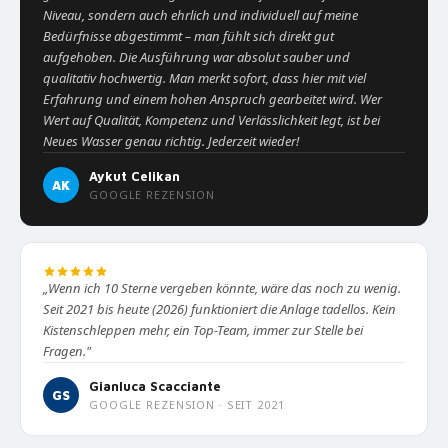
Niveau, sondern auch ehrlich und individuell auf meine
Bedürfnisse abgestimmt – man fühlt sich direkt gut
aufgehoben. Die Ausführung war absolut sauber und
qualitativ hochwertig. Man merkt sofort, dass hier mit viel
Erfahrung und einem hohen Anspruch gearbeitet wird. Wer
Wert auf Qualität, Kompetenz und Verlässlichkeit legt, ist bei
Neues Wasser genau richtig. Jederzeit wieder!
Aykut Celikan
AK
GOOGLE REZENSION
„Wenn ich 10 Sterne vergeben könnte, wäre das noch zu wenig.
Seit 2021 bis heute (2026) funktioniert die Anlage tadellos. Kein
Kistenschleppen mehr, ein Top-Team, immer zur Stelle bei
Fragen."
Gianluca Scacciante
GS
GOOGLE REZENSION · SEIT 2021