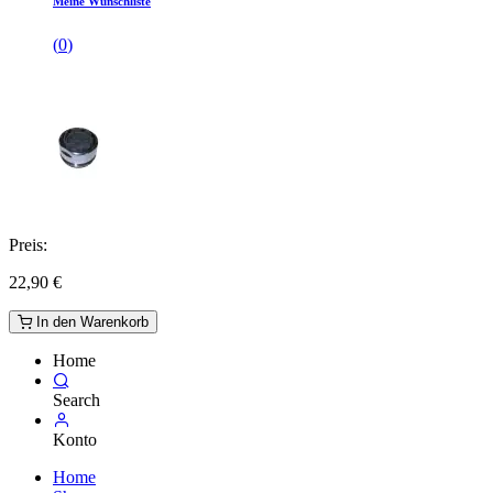
Meine Wunschliste
(
0
)
Preis:
22,90
€
In den Warenkorb
Home
Search
Konto
Home