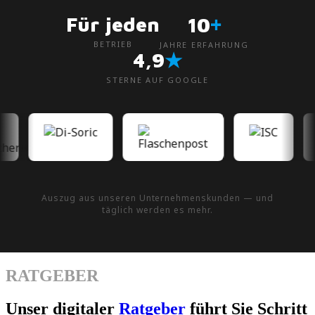
+
Für jeden
10
BETRIEB
JAHRE ERFAHRUNG
★
4,9
STERNE AUF GOOGLE
Auszug aus unseren Unternehmenskunden — und
täglich werden es mehr.
RATGEBER
Unser digitaler
Ratgeber
führt Sie Schritt