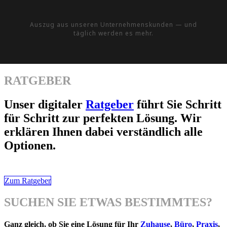
Auszug aus unseren Unternehmenskunden — und
täglich werden es mehr.
RATGEBER
Unser digitaler
Ratgeber
führt Sie Schritt
für Schritt zur perfekten Lösung. Wir
erklären Ihnen dabei verständlich alle
Optionen.
Zum Ratgeber
SUCHEN SIE ETWAS BESTIMMTES?
Ganz gleich, ob Sie eine Lösung für Ihr
Zuhause
,
Büro
,
Praxis
,