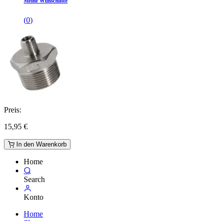
Meine Wunschliste
(
0
)
Preis:
15,95
€
In den Warenkorb
Home
Search
Konto
Home