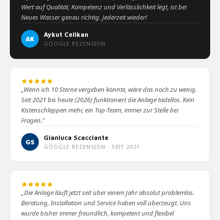
Wert auf Qualität, Kompetenz und Verlässlichkeit legt, ist bei
Neues Wasser genau richtig. Jederzeit wieder!
Aykut Celikan
AK
GOOGLE REZENSION
„Wenn ich 10 Sterne vergeben könnte, wäre das noch zu wenig.
Seit 2021 bis heute (2026) funktioniert die Anlage tadellos. Kein
Kistenschleppen mehr, ein Top-Team, immer zur Stelle bei
Fragen."
Gianluca Scacciante
GS
GOOGLE REZENSION · SEIT 2021
„Die Anlage läuft jetzt seit über einem Jahr absolut problemlos.
Beratung, Installation und Service haben voll überzeugt. Uns
wurde bisher immer freundlich, kompetent und flexibel