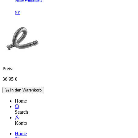
Meine Wunschliste
(
0
)
Preis:
36,95
€
In den Warenkorb
Home
Search
Konto
Home