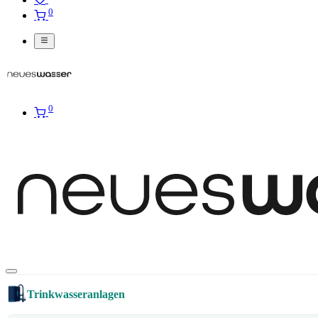
0
0
Trinkwasseranlagen