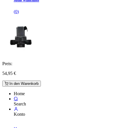
Meine Wunschliste
(
0
)
Preis:
54,95
€
In den Warenkorb
Home
Search
Konto