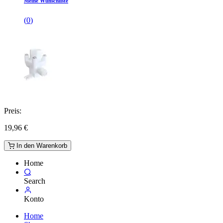
Meine Wunschliste
(
0
)
Preis:
19,96
€
In den Warenkorb
Home
Search
Konto
Home