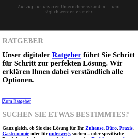
Auszug aus unseren Unternehmenskunden — und
täglich werden es mehr.
RATGEBER
Unser digitaler
Ratgeber
führt Sie Schritt
für Schritt zur perfekten Lösung. Wir
erklären Ihnen dabei verständlich alle
Optionen.
Zum Ratgeber
SUCHEN SIE ETWAS BESTIMMTES?
Ganz gleich, ob Sie eine Lösung für Ihr
Zuhause
,
Büro
,
Praxis
,
Gastronomie
oder für
unterwegs
suchen – oder spezifische