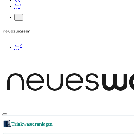
0
0
Trinkwasseranlagen