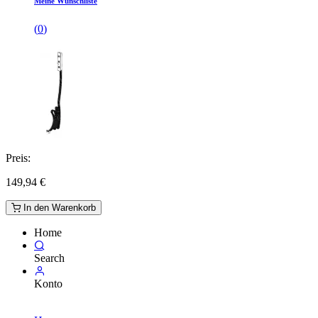
Meine Wunschliste
(
0
)
Preis:
149,94
€
In den Warenkorb
Home
Search
Konto