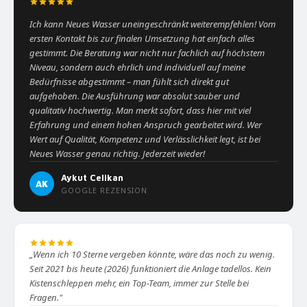
Ich kann Neues Wasser uneingeschränkt weiterempfehlen! Vom
ersten Kontakt bis zur finalen Umsetzung hat einfach alles
gestimmt. Die Beratung war nicht nur fachlich auf höchstem
Niveau, sondern auch ehrlich und individuell auf meine
Bedürfnisse abgestimmt – man fühlt sich direkt gut
aufgehoben. Die Ausführung war absolut sauber und
qualitativ hochwertig. Man merkt sofort, dass hier mit viel
Erfahrung und einem hohen Anspruch gearbeitet wird. Wer
Wert auf Qualität, Kompetenz und Verlässlichkeit legt, ist bei
Neues Wasser genau richtig. Jederzeit wieder!
Aykut Celikan
AK
GOOGLE REZENSION
„Wenn ich 10 Sterne vergeben könnte, wäre das noch zu wenig.
Seit 2021 bis heute (2026) funktioniert die Anlage tadellos. Kein
Kistenschleppen mehr, ein Top-Team, immer zur Stelle bei
Fragen."