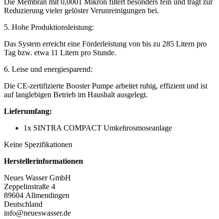
Die Membran mit 0,0001 Mikron filtert besonders fein und trägt zur
Reduzierung vieler gelöster Verunreinigungen bei.
5. Hohe Produktionsleistung:
Das System erreicht eine Förderleistung von bis zu 285 Litern pro
Tag bzw. etwa 11 Litern pro Stunde.
6. Leise und energiesparend:
Die CE-zertifizierte Booster Pumpe arbeitet ruhig, effizient und ist
auf langlebigen Betrieb im Haushalt ausgelegt.
Lieferumfang:
1x SINTRA COMPACT Umkehrosmoseanlage
Keine Spezifikationen
Herstellerinformationen
Neues Wasser GmbH
Zeppelinstraße 4
89604 Allmendingen
Deutschland
info@neueswasser.de