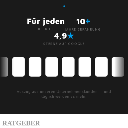
+
Für jeden
10
BETRIEB
JAHRE ERFAHRUNG
★
4,9
STERNE AUF GOOGLE
Auszug aus unseren Unternehmenskunden — und
täglich werden es mehr.
RATGEBER