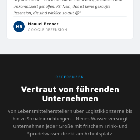
unkompliziert geholfen. PS: Nein, das ist keine gekaufte
Rezension, die sind wirklich so gut 😉"
Manuel Benner
MB
GOOGLE REZENSION
REFERENZEN
Vertraut von führenden
Unternehmen
Von Lebensmittelherstellern über Logistikkonzerne bis
hin zu Sozialeinrichtungen – Neues Wasser versorgt
Unternehmen jeder Größe mit frischem Trink- und
Sprudelwasser direkt am Arbeitsplatz.