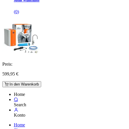
Meine Wunschliste
(
0
)
Preis:
599,95
€
In den Warenkorb
Home
Search
Konto
Home