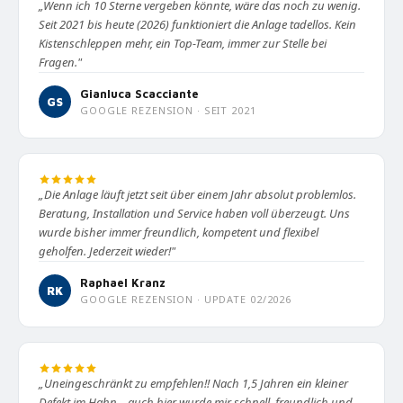
„Wenn ich 10 Sterne vergeben könnte, wäre das noch zu wenig.
Seit 2021 bis heute (2026) funktioniert die Anlage tadellos. Kein
Kistenschleppen mehr, ein Top-Team, immer zur Stelle bei
Fragen."
Gianluca Scacciante
GS
GOOGLE REZENSION · SEIT 2021
„Die Anlage läuft jetzt seit über einem Jahr absolut problemlos.
Beratung, Installation und Service haben voll überzeugt. Uns
wurde bisher immer freundlich, kompetent und flexibel
geholfen. Jederzeit wieder!"
Raphael Kranz
RK
GOOGLE REZENSION · UPDATE 02/2026
„Uneingeschränkt zu empfehlen!! Nach 1,5 Jahren ein kleiner
Defekt im Hahn – auch hier wurde mir schnell, freundlich und