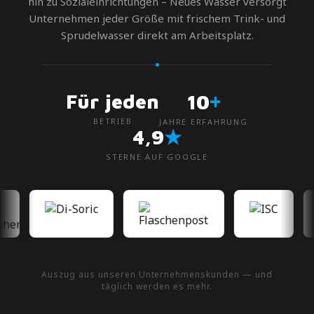
hin zu Sozialeinrichtungen – Neues Wasser versorgt
Unternehmen jeder Größe mit frischem Trink- und
Sprudelwasser direkt am Arbeitsplatz.
+
Für jeden
10
BETRIEB
JAHRE ERFAHRUNG
★
4,9
STERNE AUF GOOGLE
Auszug aus unseren Unternehmenskunden — und
täglich werden es mehr.