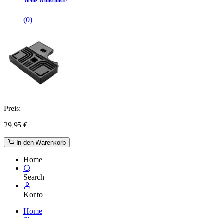
Meine Wunschliste
(
0
)
Preis:
29,95
€
In den Warenkorb
Home
Search
Konto
Home