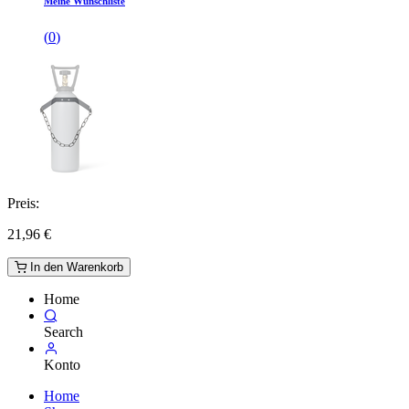
Meine Wunschliste
(
0
)
Preis:
21,96
€
In den Warenkorb
Home
Search
Konto
Home