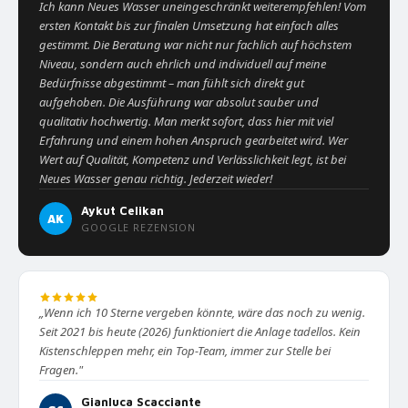
Ich kann Neues Wasser uneingeschränkt weiterempfehlen! Vom
ersten Kontakt bis zur finalen Umsetzung hat einfach alles
gestimmt. Die Beratung war nicht nur fachlich auf höchstem
Niveau, sondern auch ehrlich und individuell auf meine
Bedürfnisse abgestimmt – man fühlt sich direkt gut
aufgehoben. Die Ausführung war absolut sauber und
qualitativ hochwertig. Man merkt sofort, dass hier mit viel
Erfahrung und einem hohen Anspruch gearbeitet wird. Wer
Wert auf Qualität, Kompetenz und Verlässlichkeit legt, ist bei
Neues Wasser genau richtig. Jederzeit wieder!
Aykut Celikan
AK
GOOGLE REZENSION
„Wenn ich 10 Sterne vergeben könnte, wäre das noch zu wenig.
Seit 2021 bis heute (2026) funktioniert die Anlage tadellos. Kein
Kistenschleppen mehr, ein Top-Team, immer zur Stelle bei
Fragen."
Gianluca Scacciante