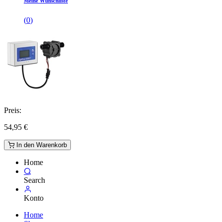
Meine Wunschliste
(
0
)
Preis:
54,95
€
In den Warenkorb
Home
Search
Konto
Home