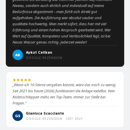
Niveau, sondern auch ehrlich und individuell auf meine
Bedürfnisse abgestimmt – man fühlt sich direkt gut
aufgehoben. Die Ausführung war absolut sauber und
qualitativ hochwertig. Man merkt sofort, dass hier mit viel
Erfahrung und einem hohen Anspruch gearbeitet wird. Wer
Wert auf Qualität, Kompetenz und Verlässlichkeit legt, ist bei
Neues Wasser genau richtig. Jederzeit wieder!
Aykut Celikan
AK
GOOGLE REZENSION
„Wenn ich 10 Sterne vergeben könnte, wäre das noch zu wenig.
Seit 2021 bis heute (2026) funktioniert die Anlage tadellos. Kein
Kistenschleppen mehr, ein Top-Team, immer zur Stelle bei
Fragen."
Gianluca Scacciante
GS
GOOGLE REZENSION · SEIT 2021