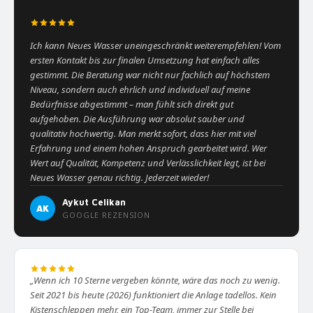
“
Ich kann Neues Wasser uneingeschränkt weiterempfehlen! Vom
ersten Kontakt bis zur finalen Umsetzung hat einfach alles
gestimmt. Die Beratung war nicht nur fachlich auf höchstem
Niveau, sondern auch ehrlich und individuell auf meine
Bedürfnisse abgestimmt – man fühlt sich direkt gut
aufgehoben. Die Ausführung war absolut sauber und
qualitativ hochwertig. Man merkt sofort, dass hier mit viel
Erfahrung und einem hohen Anspruch gearbeitet wird. Wer
Wert auf Qualität, Kompetenz und Verlässlichkeit legt, ist bei
Neues Wasser genau richtig. Jederzeit wieder!
Aykut Celikan
AK
GOOGLE REZENSION
„Wenn ich 10 Sterne vergeben könnte, wäre das noch zu wenig.
Seit 2021 bis heute (2026) funktioniert die Anlage tadellos. Kein
Kistenschleppen mehr, ein Top-Team, immer zur Stelle bei