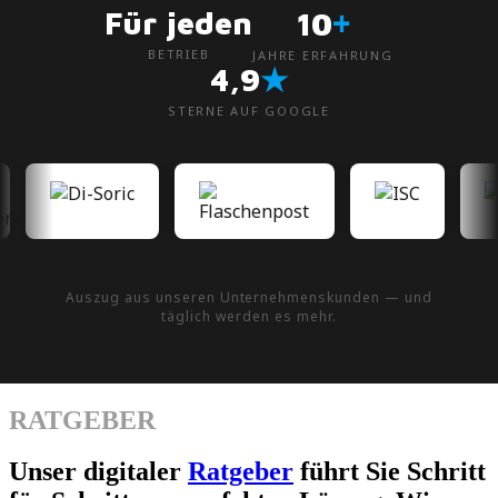
+
Für jeden
10
BETRIEB
JAHRE ERFAHRUNG
★
4,9
STERNE AUF GOOGLE
Auszug aus unseren Unternehmenskunden — und
täglich werden es mehr.
RATGEBER
Unser digitaler
Ratgeber
führt Sie Schritt