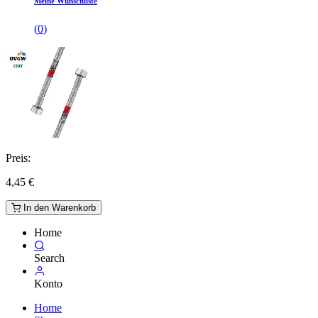
Meine Wunschliste
(
0
)
Preis:
4,45
€
In den Warenkorb
Home
Search
Konto
Home