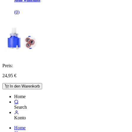
Meine Wunschliste
(
0
)
Preis:
24,95
€
In den Warenkorb
Home
Search
Konto
Home