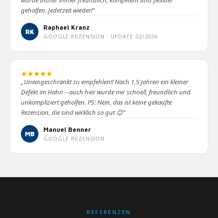
wurde bisher immer freundlich, kompetent und flexibel
geholfen. Jederzeit wieder!"
Raphael Kranz
RK
GOOGLE REZENSION · UPDATE 02/2026
„Uneingeschränkt zu empfehlen!! Nach 1,5 Jahren ein kleiner
Defekt im Hahn – auch hier wurde mir schnell, freundlich und
unkompliziert geholfen. PS: Nein, das ist keine gekaufte
Rezension, die sind wirklich so gut 😉"
Manuel Benner
MB
GOOGLE REZENSION
REFERENZEN