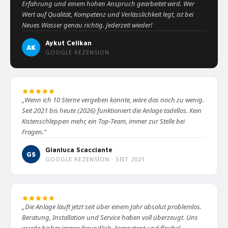
Erfahrung und einem hohen Anspruch gearbeitet wird. Wer
Wert auf Qualität, Kompetenz und Verlässlichkeit legt, ist bei
Neues Wasser genau richtig. Jederzeit wieder!
Aykut Celikan
AK
GOOGLE REZENSION
„Wenn ich 10 Sterne vergeben könnte, wäre das noch zu wenig.
Seit 2021 bis heute (2026) funktioniert die Anlage tadellos. Kein
Kistenschleppen mehr, ein Top-Team, immer zur Stelle bei
Fragen."
Gianluca Scacciante
GS
GOOGLE REZENSION · SEIT 2021
„Die Anlage läuft jetzt seit über einem Jahr absolut problemlos.
Beratung, Installation und Service haben voll überzeugt. Uns