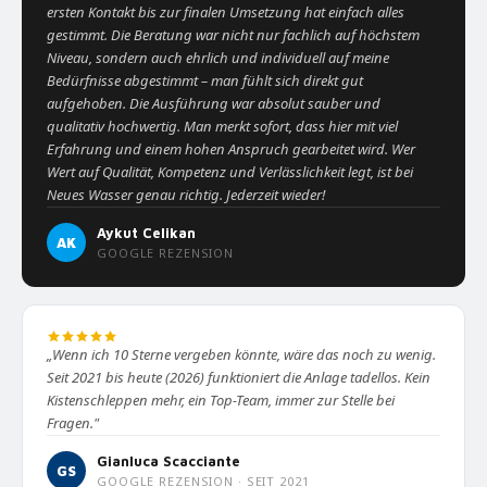
ersten Kontakt bis zur finalen Umsetzung hat einfach alles
gestimmt. Die Beratung war nicht nur fachlich auf höchstem
Niveau, sondern auch ehrlich und individuell auf meine
Bedürfnisse abgestimmt – man fühlt sich direkt gut
aufgehoben. Die Ausführung war absolut sauber und
qualitativ hochwertig. Man merkt sofort, dass hier mit viel
Erfahrung und einem hohen Anspruch gearbeitet wird. Wer
Wert auf Qualität, Kompetenz und Verlässlichkeit legt, ist bei
Neues Wasser genau richtig. Jederzeit wieder!
Aykut Celikan
AK
GOOGLE REZENSION
„Wenn ich 10 Sterne vergeben könnte, wäre das noch zu wenig.
Seit 2021 bis heute (2026) funktioniert die Anlage tadellos. Kein
Kistenschleppen mehr, ein Top-Team, immer zur Stelle bei
Fragen."
Gianluca Scacciante
GS
GOOGLE REZENSION · SEIT 2021