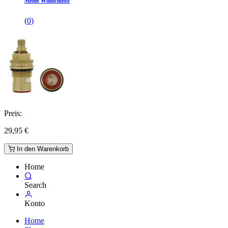
Meine Wunschliste
(
0
)
Preis:
29,95
€
In den Warenkorb
Home
Search
Konto
Home