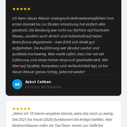
“
Ich kann Neues Wasser uneingeschränkt weiterempfehlen! Vom
ersten Kontakt bis zur finalen Umsetzung hat einfach alles
gestimmt. Die Beratung war nicht nur fachlich auf höchstem
Niveau, sondern auch ehrlich und individuell auf meine
Bedürfnisse abgestimmt – man fühlt sich direkt gut
aufgehoben. Die Ausführung war absolut sauber und
qualitativ hochwertig. Man merkt sofort, dass hier mit viel
Erfahrung und einem hohen Anspruch gearbeitet wird. Wer
Wert auf Qualität, Kompetenz und Verlässlichkeit legt, ist bei
Neues Wasser genau richtig. Jederzeit wieder!
Aykut Celikan
AK
GOOGLE REZENSION
„Wenn ich 10 Sterne vergeben könnte, wäre das noch zu wenig.
Seit 2021 bis heute (2026) funktioniert die Anlage tadellos. Kein
Kistenschleppen mehr, ein Top-Team, immer zur Stelle bei