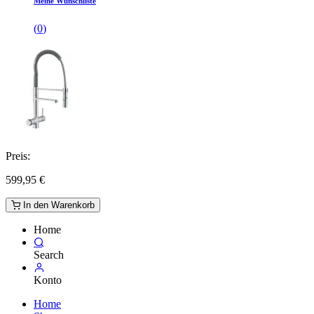
Meine Wunschliste
(
0
)
Preis:
599,95
€
In den Warenkorb
Home
Search
Konto
Home