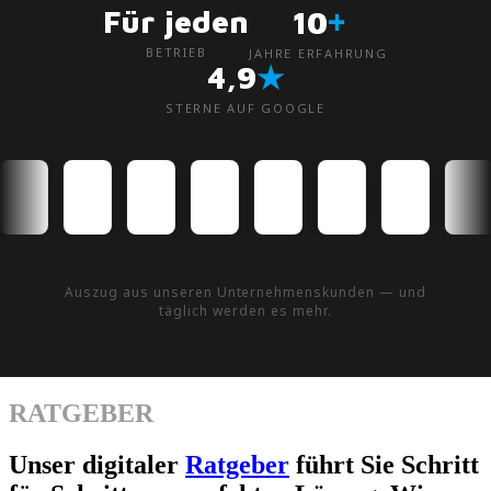
+
Für jeden
10
BETRIEB
JAHRE ERFAHRUNG
★
4,9
STERNE AUF GOOGLE
Auszug aus unseren Unternehmenskunden — und
täglich werden es mehr.
RATGEBER
Unser digitaler
Ratgeber
führt Sie Schritt