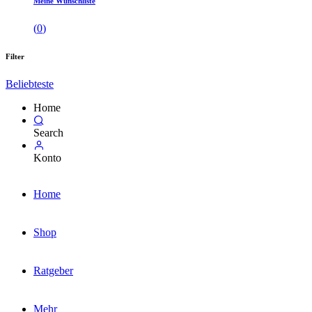
Meine Wunschliste
(
0
)
Filter
Beliebteste
Home
Search
Konto
Home
Shop
Ratgeber
Mehr