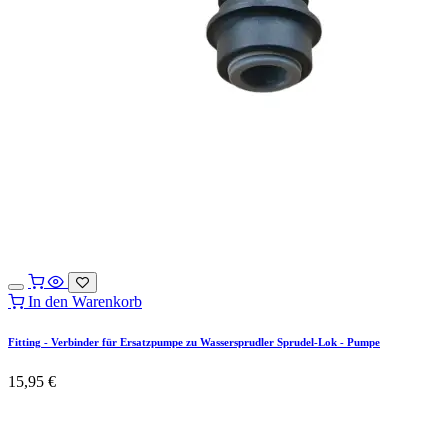
In den Warenkorb
Fitting - Verbinder für Ersatzpumpe zu Wassersprudler Sprudel-Lok - Pumpe
15,95
€