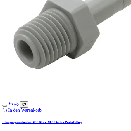
In den Warenkorb
Übergangsverbinder 3/8" AG x 3/8" Steck - Push-Fitting