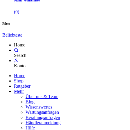
Meine Wunschliste
(
0
)
Filter
Beliebteste
Home
Search
Konto
Home
Shop
Ratgeber
Mehr
Über uns & Team
Blog
Wissenswertes
Wartungsanfragen
Beratungsanfragen
Händleranmeldung
Hilfe