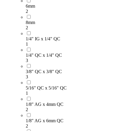
6mm
2
8mm
Tanks & Druckbehälter
2
1/4" IG x 1/4" QC
1
Druckminderer &
1/4" QC x 1/4" QC
Leckageschutz
3
3/8" QC x 3/8" QC
3
Boiler & Heißwasser
5/16" QC x 5/16" QC
1
1/8" AG x 4mm QC
2
Unterschränke &
Halterungen
1/8" AG x 6mm QC
2