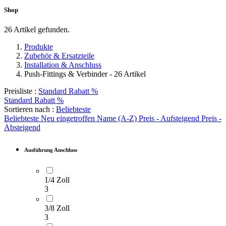
Shop
26 Artikel gefunden.
Produkte
Zubehör & Ersatzteile
Installation & Anschluss
Push-Fittings &
Verbinder
Push-Fittings & Verbinder
- 26 Artikel
Preisliste :
Standard Rabatt %
Standard Rabatt %
Sortieren nach :
Beliebteste
Schläuche &
Beliebteste
Neu eingetroffen
Name (A-Z)
Preis - Aufsteigend
Preis -
Anschlussleitungen
Absteigend
Ausführung Anschluss
Adapter & Ventile
1/4 Zoll
3
3/8 Zoll
3
Abwasser & Siphon