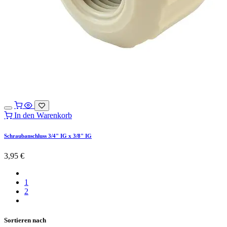
In den Warenkorb
Schraubanschluss 3/4" IG x 3/8" IG
3,95
€
1
2
Sortieren nach