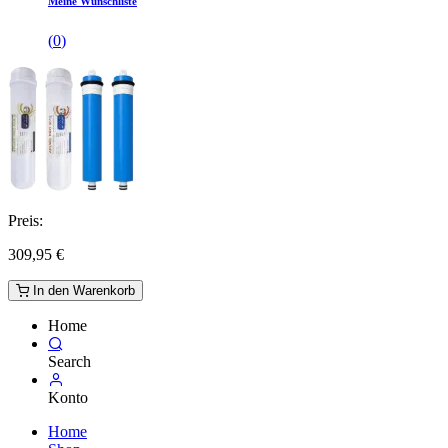
Meine Wunschliste
(
0
)
Preis:
309,95
€
In den Warenkorb
Home
Search
Konto
Home