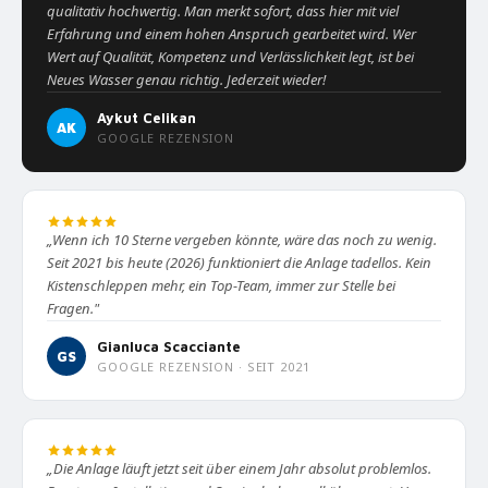
qualitativ hochwertig. Man merkt sofort, dass hier mit viel
Erfahrung und einem hohen Anspruch gearbeitet wird. Wer
Wert auf Qualität, Kompetenz und Verlässlichkeit legt, ist bei
Neues Wasser genau richtig. Jederzeit wieder!
Aykut Celikan
AK
GOOGLE REZENSION
„Wenn ich 10 Sterne vergeben könnte, wäre das noch zu wenig.
Seit 2021 bis heute (2026) funktioniert die Anlage tadellos. Kein
Kistenschleppen mehr, ein Top-Team, immer zur Stelle bei
Fragen."
Gianluca Scacciante
GS
GOOGLE REZENSION · SEIT 2021
„Die Anlage läuft jetzt seit über einem Jahr absolut problemlos.