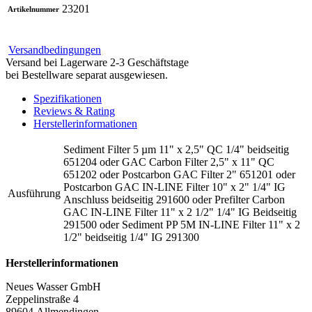
23201
Artikelnummer
Versandbedingungen
Versand bei Lagerware 2-3 Geschäftstage
bei Bestellware separat ausgewiesen.
Spezifikationen
Reviews & Rating
Herstellerinformationen
Sediment Filter 5 µm 11" x 2,5" QC 1/4" beidseitig
651204
oder
GAC Carbon Filter 2,5" x 11" QC
651202
oder
Postcarbon GAC Filter 2" 651201
oder
Postcarbon GAC IN-LINE Filter 10" x 2" 1/4" IG
Ausführung
Anschluss beidseitig 291600
oder
Prefilter Carbon
GAC IN-LINE Filter 11" x 2 1/2" 1/4" IG Beidseitig
291500
oder
Sediment PP 5M IN-LINE Filter 11" x 2
1/2" beidseitig 1/4" IG 291300
Herstellerinformationen
Neues Wasser GmbH
Zeppelinstraße 4
89604 Allmendingen