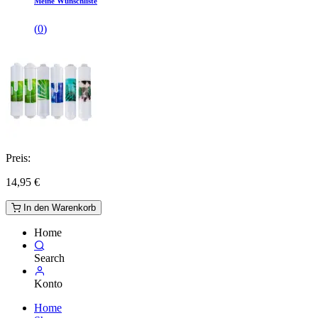
Meine Wunschliste
(
0
)
Preis:
14,95
€
In den Warenkorb
Home
Search
Konto
Home