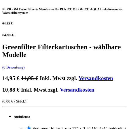
PURICOM Ersatzfilter & Membrane für PURICOM LOGICO AQUA Umkehrosmose-
Wasserfiltersystem
64,95
€
64,95
€
Greenfilter Filterkartuschen - wählbare
Modelle
(0 Bewertung)
14,95
€
14,95
€
Inkl. Mwst zzgl.
Versandkosten
10,88
€
Inkl. Mwst zzgl.
Versandkosten
(
0,00
€
/
Stück
)
Ausführung
Sediment Filter 5 µm 11" x 2,5" QC 1/4" beidseitig