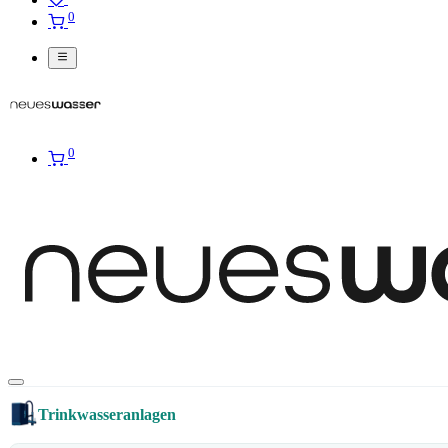
0
0
Trinkwasseranlagen