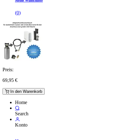
Meine Wunschliste
(
0
)
Preis:
69,95
€
In den Warenkorb
Home
Search
Konto