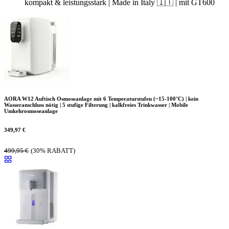
kompakt & leistungsstark | Made in Italy 🇮🇹 | mit GT600
AORA W12 Auftisch Osmoseanlage mit 6 Temperaturstufen (~15-100°C) | kein
Wasseranschluss nötig | 5 stufige Filterung | kalkfreies Trinkwasser | Mobile
Umkehrosmoseanlage
349,97
€
499,95
€
(30% RABATT)