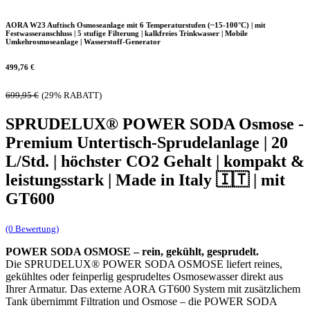
AORA W23 Auftisch Osmoseanlage mit 6 Temperaturstufen (~15-100°C) | mit
Festwasseranschluss | 5 stufige Filterung | kalkfreies Trinkwasser | Mobile
Umkehrosmoseanlage | Wasserstoff-Generator
499,76
€
699,95
€
(29% RABATT)
SPRUDELUX® POWER SODA Osmose -
Premium Untertisch-Sprudelanlage | 20
L/Std. | höchster CO2 Gehalt | kompakt &
leistungsstark | Made in Italy 🇮🇹 | mit
GT600
(0 Bewertung)
POWER SODA OSMOSE – rein, gekühlt, gesprudelt.
Die SPRUDELUX® POWER SODA OSMOSE liefert reines,
gekühltes oder feinperlig gesprudeltes Osmosewasser direkt aus
Ihrer Armatur. Das externe AORA GT600 System mit zusätzlichem
Tank übernimmt Filtration und Osmose – die POWER SODA