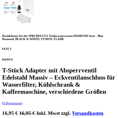
Desinfektion-Set für SPRUDELUX® Trinkwassersystem DIAMOND Serie - Blue
Diamond, BLACK & WHITE, FUSION, FLAME
64,95
€
64,95
€
T-Stück Adapter mit Absperrventil
Edelstahl Massiv – Eckventilanschluss für
Wasserfilter, Kühlschrank &
Kaffeemaschine, verschiedene Größen
(0 Bewertung)
16,95
€
16,95
€
Inkl. Mwst zzgl.
Versandkosten