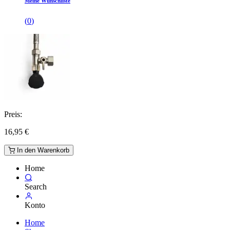
Meine Wunschliste
(
0
)
Preis:
16,95
€
In den Warenkorb
Home
Search
Konto
Home