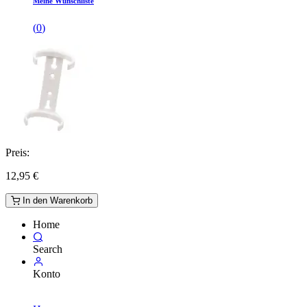
Meine Wunschliste
(
0
)
Preis:
12,95
€
In den Warenkorb
Home
Search
Konto