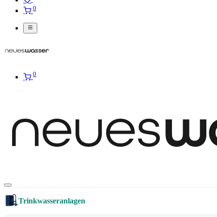
0
0
Trinkwasseranlagen