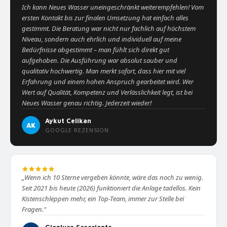
Ich kann Neues Wasser uneingeschränkt weiterempfehlen! Vom
ersten Kontakt bis zur finalen Umsetzung hat einfach alles
gestimmt. Die Beratung war nicht nur fachlich auf höchstem
Niveau, sondern auch ehrlich und individuell auf meine
Bedürfnisse abgestimmt – man fühlt sich direkt gut
aufgehoben. Die Ausführung war absolut sauber und
qualitativ hochwertig. Man merkt sofort, dass hier mit viel
Erfahrung und einem hohen Anspruch gearbeitet wird. Wer
Wert auf Qualität, Kompetenz und Verlässlichkeit legt, ist bei
Neues Wasser genau richtig. Jederzeit wieder!
Aykut Celikan
AK
GOOGLE REZENSION
„Wenn ich 10 Sterne vergeben könnte, wäre das noch zu wenig.
Seit 2021 bis heute (2026) funktioniert die Anlage tadellos. Kein
Kistenschleppen mehr, ein Top-Team, immer zur Stelle bei
Fragen."
Gianluca Scacciante