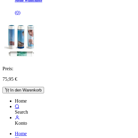
Meine Wunschliste
(
0
)
Preis:
75,95
€
In den Warenkorb
Home
Search
Konto
Home