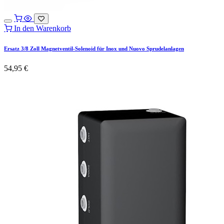
In den Warenkorb
Ersatz 3/8 Zoll Magnetventil-Solenoid für Inox und Nuovo Sprudelanlagen
54,95
€