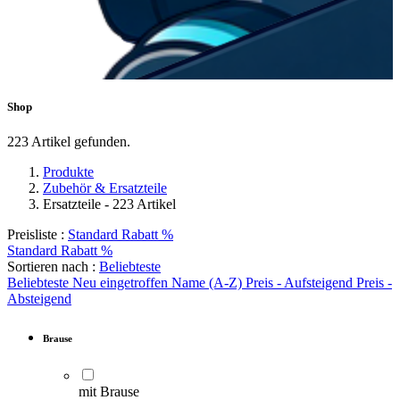
Shop
Kartuschen & Ventile
223 Artikel gefunden.
Produkte
Zubehör & Ersatzteile
Ersatzteile
- 223 Artikel
Dichtungen & O-Ringe
Preisliste :
Standard Rabatt %
Standard Rabatt %
Sortieren nach :
Beliebteste
Beliebteste
Neu eingetroffen
Name (A-Z)
Preis - Aufsteigend
Preis -
Strahlregler & Perlatoren
Absteigend
Brause
Griffe, Hebel &
mit Brause
Brauseköpfe