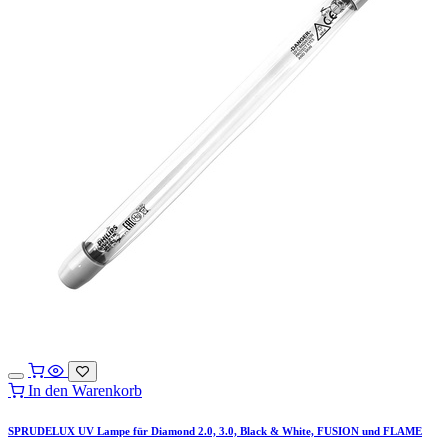
In den Warenkorb
SPRUDELUX UV Lampe für Diamond 2.0, 3.0, Black & White, FUSION und FLAME