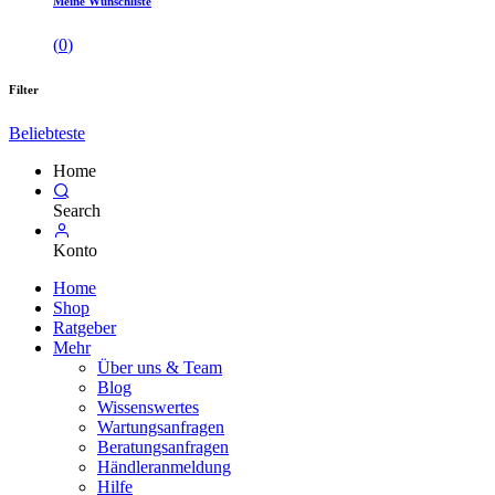
Meine Wunschliste
(
0
)
Filter
Beliebteste
Home
Search
Konto
Home
Shop
Ratgeber
Mehr
Über uns & Team
Blog
Wissenswertes
Wartungsanfragen
Beratungsanfragen
Händleranmeldung
Hilfe