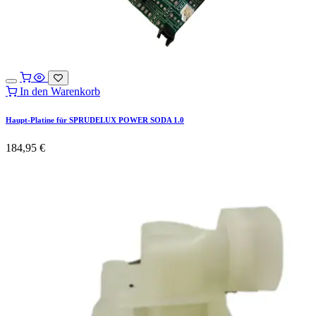
In den Warenkorb
Haupt-Platine für SPRUDELUX POWER SODA 1.0
184,95
€