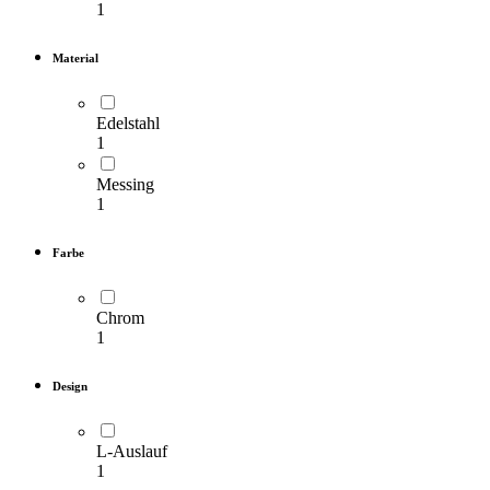
1
Material
Pumpen & Magnetventile
Edelstahl
1
Messing
Elektronik, Platinen &
1
Sensoren
Farbe
Netzteile, Kabel &
Chrom
Schalter
1
Design
Thermostate & Boiler-
Teile
L-Auslauf
1