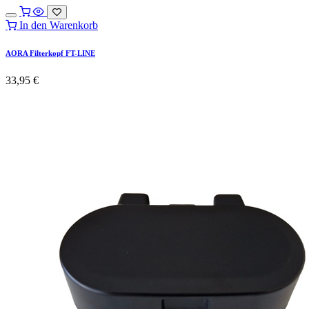
In den Warenkorb
AORA Filterkopf FT-LINE
33,95
€