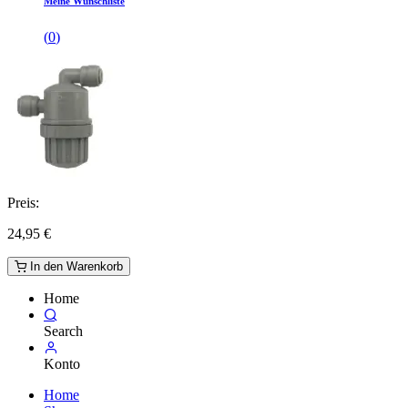
Meine Wunschliste
(
0
)
Preis:
24,95
€
In den Warenkorb
Home
Search
Konto
Home