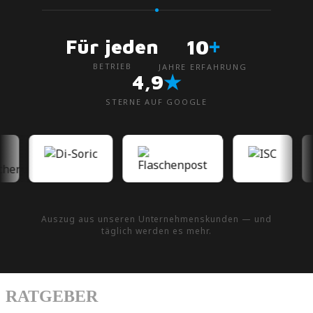
+
Für jeden
10
BETRIEB
JAHRE ERFAHRUNG
★
4,9
STERNE AUF GOOGLE
Auszug aus unseren Unternehmenskunden — und
täglich werden es mehr.
RATGEBER