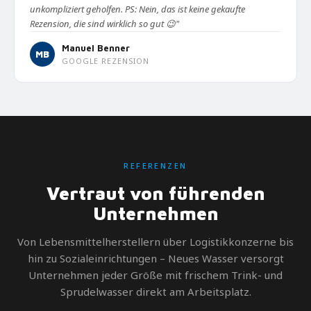
unkompliziert geholfen. PS: Nein, das ist keine gekaufte
Rezension, die sind wirklich so gut 😉"
Manuel Benner
MB
GOOGLE REZENSION
REFERENZEN
Vertraut von führenden
Unternehmen
Von Lebensmittelherstellern über Logistikkonzerne bis
hin zu Sozialeinrichtungen – Neues Wasser versorgt
Unternehmen jeder Größe mit frischem Trink- und
Sprudelwasser direkt am Arbeitsplatz.