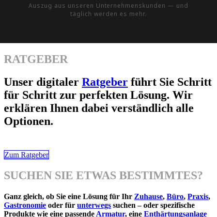
Auszug aus unseren Unternehmenskunden — und
täglich werden es mehr.
RATGEBER
Unser digitaler
Ratgeber
führt Sie Schritt
für Schritt zur perfekten Lösung. Wir
erklären Ihnen dabei verständlich alle
Optionen.
Zum Ratgeber
SUCHEN SIE ETWAS BESTIMMTES?
Ganz gleich, ob Sie eine Lösung für Ihr
Zuhause
,
Büro
,
Praxis
,
Gastronomie
oder für
unterwegs
suchen – oder spezifische
Produkte wie eine passende
Armatur
, eine
Enthärtungsanlage