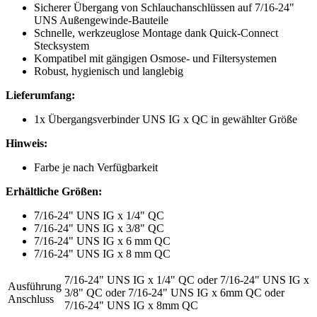
Sicherer Übergang von Schlauchanschlüssen auf 7/16-24"
UNS Außengewinde-Bauteile
Schnelle, werkzeuglose Montage dank Quick-Connect
Stecksystem
Kompatibel mit gängigen Osmose- und Filtersystemen
Robust, hygienisch und langlebig
Lieferumfang:
1x Übergangsverbinder UNS IG x QC in gewählter Größe
Hinweis:
Farbe je nach Verfügbarkeit
Erhältliche Größen:
7/16-24" UNS IG x 1/4" QC
7/16-24" UNS IG x 3/8" QC
7/16-24" UNS IG x 6 mm QC
7/16-24" UNS IG x 8 mm QC
7/16-24" UNS IG x 1/4" QC
oder
7/16-24" UNS IG x
Ausführung
3/8" QC
oder
7/16-24" UNS IG x 6mm QC
oder
Anschluss
7/16-24" UNS IG x 8mm QC