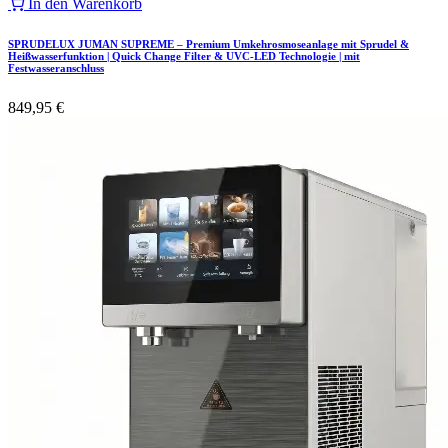
In den Warenkorb
SPRUDELUX JUMAN SUPREME – Premium Umkehrosmoseanlage mit Sprudel &
Heißwasserfunktion | Quick Change Filter & UVC-LED Technologie | mit
Festwasseranschluss
849,95
€