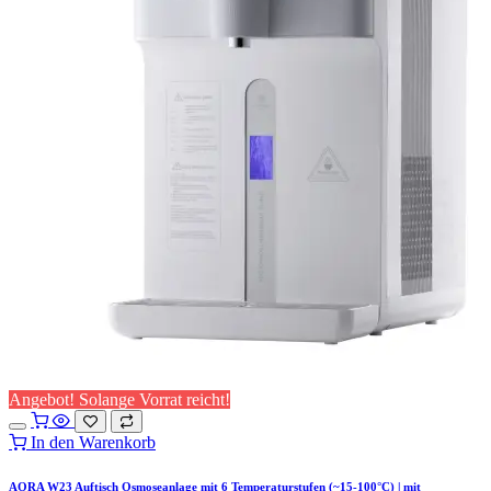
Angebot! Solange Vorrat reicht!
In den Warenkorb
AORA W23 Auftisch Osmoseanlage mit 6 Temperaturstufen (~15-100°C) | mit