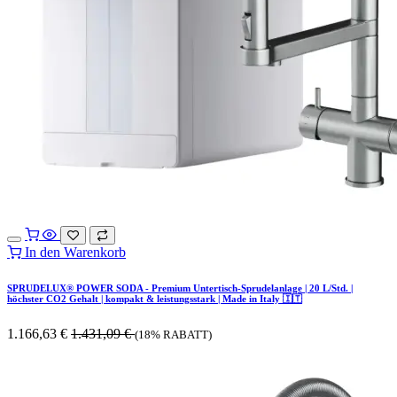
In den Warenkorb
SPRUDELUX® POWER SODA - Premium Untertisch-Sprudelanlage | 20 L/Std. |
höchster CO2 Gehalt | kompakt & leistungsstark | Made in Italy 🇮🇹
1.166,63
€
1.431,09
€
(18% RABATT)