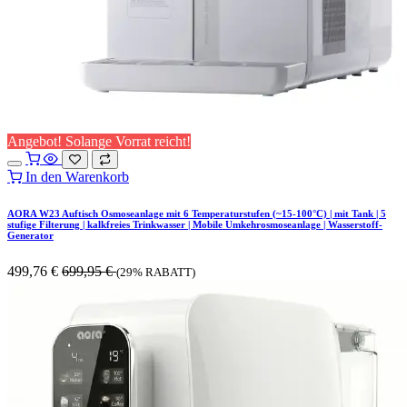
Angebot! Solange Vorrat reicht!
In den Warenkorb
AORA W23 Auftisch Osmoseanlage mit 6 Temperaturstufen (~15-100°C) | mit Tank | 5
stufige Filterung | kalkfreies Trinkwasser | Mobile Umkehrosmoseanlage | Wasserstoff-
Generator
499,76
€
699,95
€
(29% RABATT)