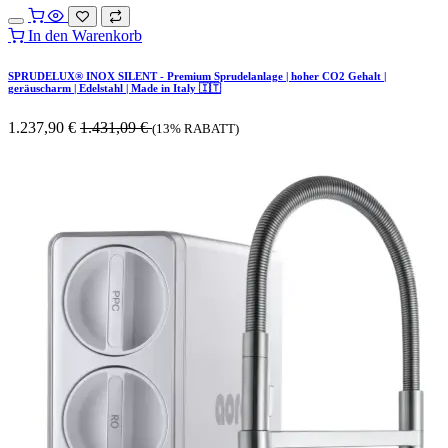
In den Warenkorb
SPRUDELUX® INOX SILENT - Premium Sprudelanlage | hoher CO2 Gehalt |
geräuscharm | Edelstahl | Made in Italy 🇮🇹
1.237,90
€
1.431,09
€
(13% RABATT)