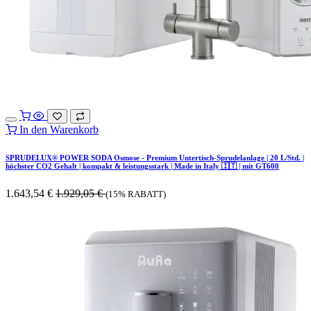
In den Warenkorb
SPRUDELUX® POWER SODA Osmose - Premium Untertisch-Sprudelanlage | 20 L/Std. |
höchster CO2 Gehalt | kompakt & leistungsstark | Made in Italy 🇮🇹 | mit GT600
1.643,54
€
1.929,05
€
(15% RABATT)