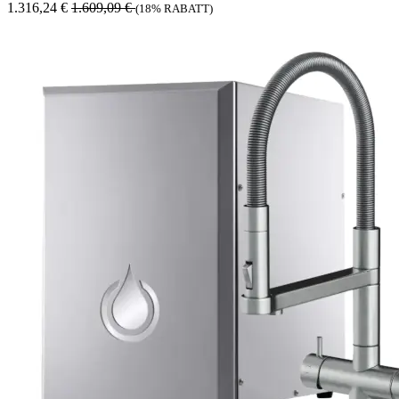
1.316,24
€
1.609,09
€
(18% RABATT)