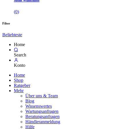
Meine Wunschliste
(
0
)
Filter
Beliebteste
Home
Search
Konto
Home
Shop
Ratgeber
Mehr
Über uns & Team
Blog
Wissenswertes
Wartungsanfragen
Beratungsanfragen
Händleranmeldung
Hilfe