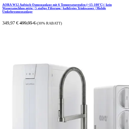
AORA W12 Auftisch Osmoseanlage mit 6 Temperaturstufen (~15-100°C) | kein
Wasseranschluss nötig | 5 stufige Filterung | kalkfreies Trinkwasser | Mobile
Umkehrosmoseanlage
349,97
€
499,95
€
(30% RABATT)