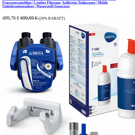
Festwasseranschluss | 5 stufige Filterung | kalkfreies Trinkwasser | Mobile
Umkehrosmoseanlage | Wasserstoff-Generator
499,76
€
699,95
€
(29% RABATT)