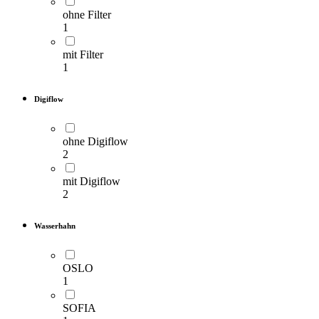
ohne Filter
1
mit Filter
1
Sprudelanlagen
Digiflow
ohne Digiflow
2
Umkehrosmoseanlagen
mit Digiflow
2
Wasserhahn
Wasserfilteranlagen
OSLO
1
Wasserenthärtungsanlage
SOFIA
n