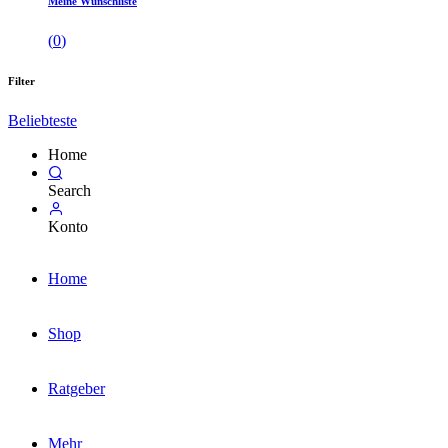
Meine Wunschliste
(
0
)
Filter
Beliebteste
Home
Search
Konto
Home
Shop
Ratgeber
Mehr